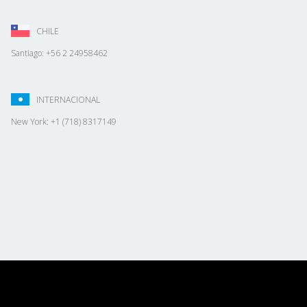
CHILE
Santiago: +56 2 24958462
INTERNACIONAL
New York: +1 (718) 8317149