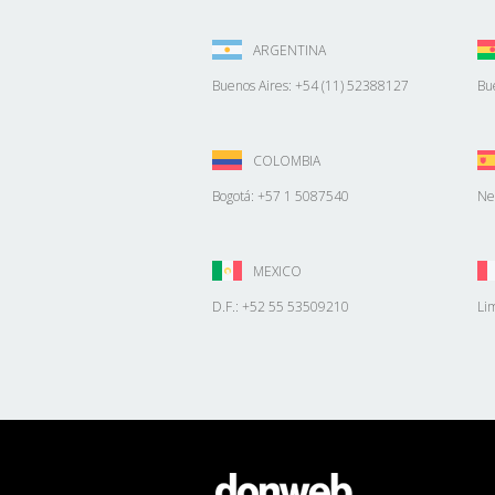
ARGENTINA
Buenos Aires: +54 (11) 52388127
Bu
COLOMBIA
Bogotá: +57 1 5087540
Ne
MEXICO
D.F.: +52 55 53509210
Li