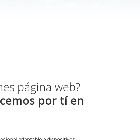
enes página web?
cemos por tí en
esional adaptable a dispositivos