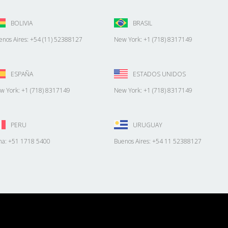
BOLIVIA
BRASIL
enos Aires: +54 (11) 52388127
New York: +1 (718) 8317149
ESPAÑA
ESTADOS UNIDOS
w York: +1 (718) 8317149
New York: +1 (718) 8317149
PERU
URUGUAY
ma: +51 1718 5400
Buenos Aires: +54 11 52388127