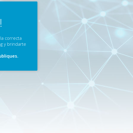
!
la correcta
g y brindarte
ubliques.